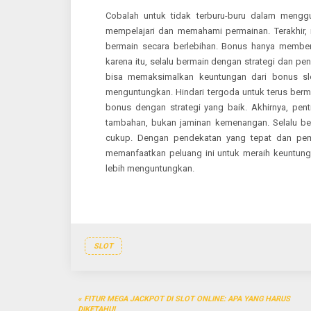
Cobalah untuk tidak terburu-buru dalam mengg
mempelajari dan memahami permainan. Terakhir,
bermain secara berlebihan. Bonus hanya membe
karena itu, selalu bermain dengan strategi dan 
bisa memaksimalkan keuntungan dari bonus sl
menguntungkan. Hindari tergoda untuk terus berm
bonus dengan strategi yang baik. Akhirnya, pen
tambahan, bukan jaminan kemenangan. Selalu be
cukup. Dengan pendekatan yang tepat dan pem
memanfaatkan peluang ini untuk meraih keuntun
lebih menguntungkan.
SLOT
Post
FITUR MEGA JACKPOT DI SLOT ONLINE: APA YANG HARUS
DIKETAHUI