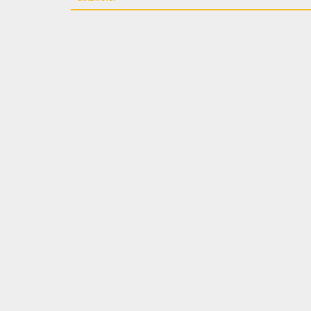
navigation