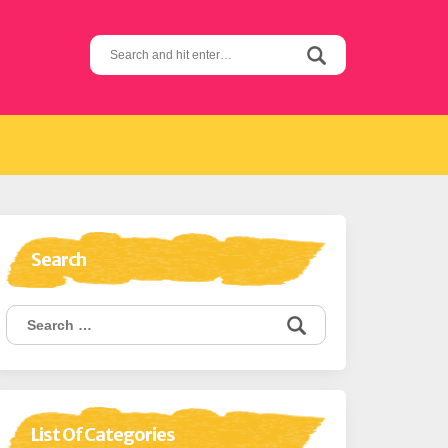
Search
for:
Search
Search
for:
List Of Categories